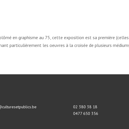
plômé en graphisme au 75, cette exposition est sa première (celles
imant particulièrement les oeuvres à la croisée de plusieurs médium
@culturesetpublics.be
02 380 38 18
0477 650 356