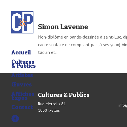
Simon Lavenne
Non-diplômé en bande-dessinée à saint-Luc, di
cadre scolaire ne comptant pas, à ses yeux). A
taquin et...
Accueil
Cultures
& Publics
Artistes
Œuvres
Affiches
Cultures & Publics
Expos
Rue Mercelis 81
info
Contact
1050 Ixelles