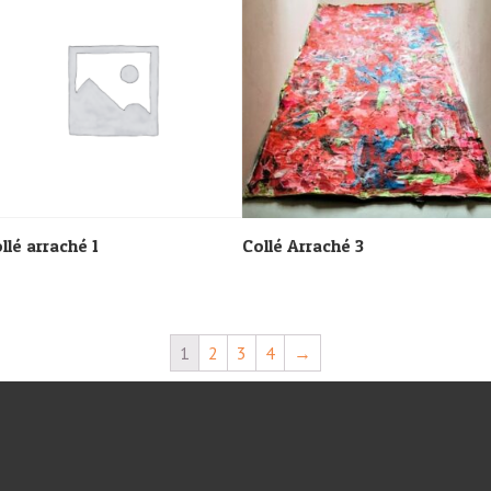
llé arraché 1
Collé Arraché 3
1
2
3
4
→