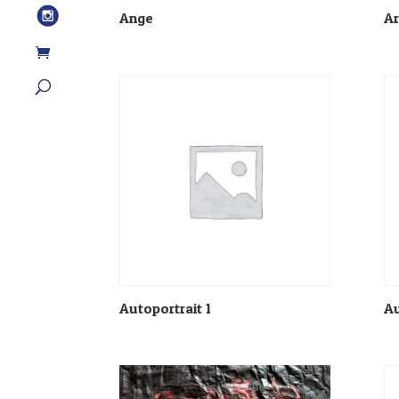
Ange
Ar
Autoportrait 1
Au