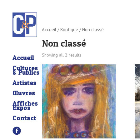
Accueil
/
Boutique
/ Non classé
Non classé
Showing all 2 results
Accueil
Cultures
& Publics
Artistes
Œuvres
Affiches
Expos
Contact