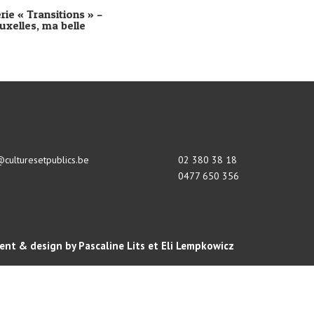
rie « Transitions » –
uxelles, ma belle
@culturesetpublics.be
02 380 38 18
0477 650 356
nt & design by Pascaline Lits et Eli Lempkowicz