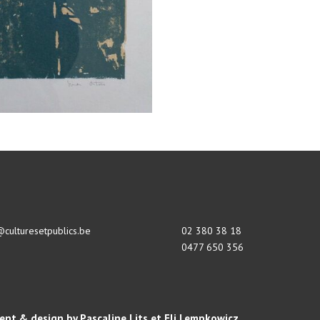
@culturesetpublics.be
02 380 38 18
0477 650 356
nt & design by Pascaline Lits et Eli Lempkowicz