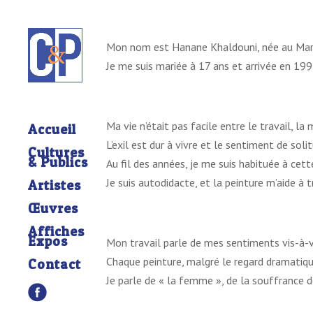
Mon nom est Hanane Khaldouni, née au Maroc à
Je me suis mariée à 17 ans et arrivée en 199
Ma vie n’était pas facile entre le travail, la
Accueil
L’exil est dur à vivre et le sentiment de soli
Cultures
& Publics
Au fil des années, je me suis habituée à cet
Je suis autodidacte, et la peinture m’aide à 
Artistes
Œuvres
Affiches
Expos
Mon travail parle de mes sentiments vis-à-vi
Chaque peinture, malgré le regard dramatiqu
Contact
Je parle de « la femme », de la souffrance d